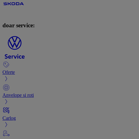
doar service:
Oferte
Anvelope si roti
Carlog