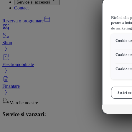
Service si accesorii
Contact
Făcând clic p
Rezerva o programare
pentru a îmbu
de marketing
Cookie-uri
Shop
Cookie-ur
Electromobilitate
Cookie-ur
Finantare
Setări co
Marcile noastre
Service si vanzari: