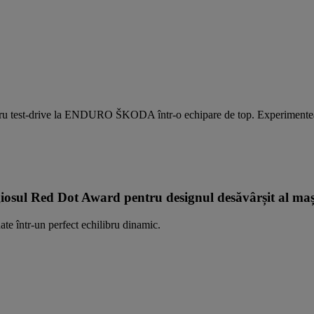
drive la ENDURO ŠKODA într-o echipare de top. Experimentează și tu 
sul Red Dot Award pentru designul desăvârșit al mași
ate într-un perfect echilibru dinamic.
.