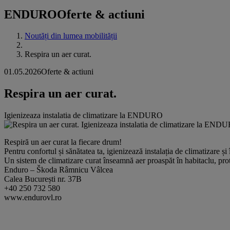
ENDURO
Oferte & actiuni
Noutăți din lumea mobilității
Respira un aer curat.
01.05.2026
Oferte & actiuni
Respira un aer curat.
Igienizeaza instalatia de climatizare la ENDURO
Respiră un aer curat la fiecare drum!
Pentru confortul și sănătatea ta, igienizează instalația de climatizare
Un sistem de climatizare curat înseamnă aer proaspăt în habitaclu, prot
Enduro – Škoda Râmnicu Vâlcea
Calea București nr. 37B
+40 250 732 580
www.endurovl.ro