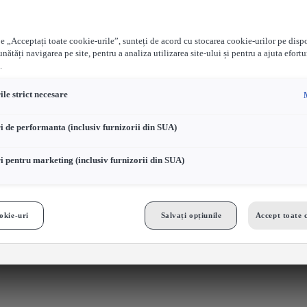
e „Acceptați toate cookie-urile”, sunteți de acord cu stocarea cookie-urilor pe disp
nătăți navigarea pe site, pentru a analiza utilizarea site-ului și pentru a ajuta efortu
.
le strict necesare
i de performanta (inclusiv furnizorii din SUA)
i pentru marketing (inclusiv furnizorii din SUA)
okie-uri
Salvați opțiunile
Accept toate 