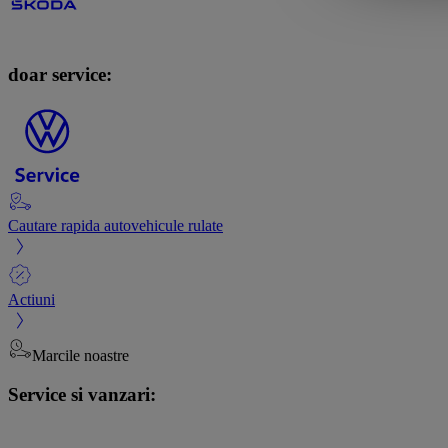
doar service:
Cautare rapida autovehicule rulate
Actiuni
Marcile noastre
Service si vanzari: