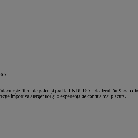
 și înlocuiește filtrul de polen și praf la ENDURO – dealerul tău Škoda 
ecție împotriva alergenilor și o experiență de condus mai plăcută.