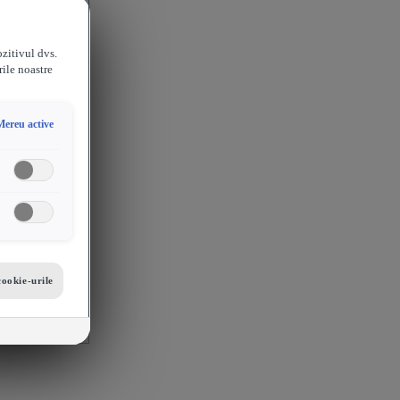
ozitivul dvs.
rile noastre
Mereu active
cookie-urile