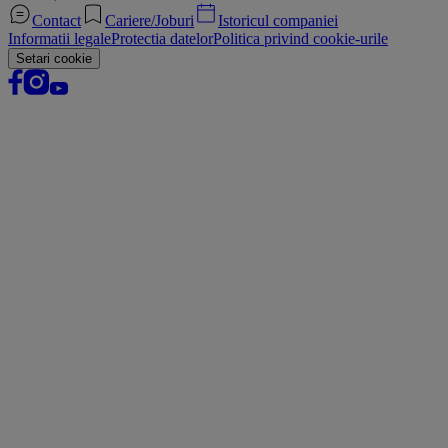
Contact
Cariere/Joburi
Istoricul companiei
Informatii legale
Protectia datelor
Politica privind cookie-urile
Setari cookie