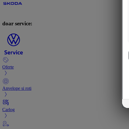
doar service:
Oferte
Anvelope si roti
Carlog