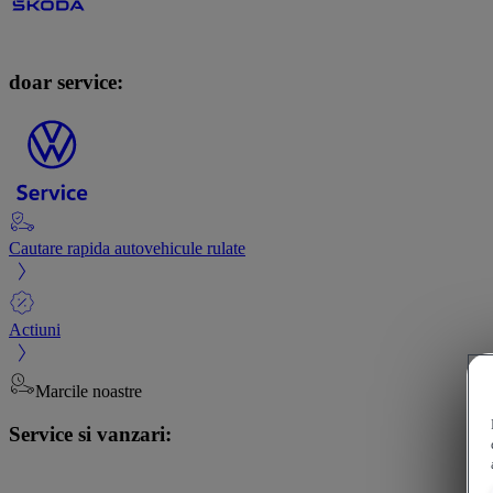
doar service:
Cautare rapida autovehicule rulate
Actiuni
Marcile noastre
Service si vanzari: