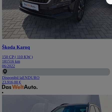
Škoda Karoq
150
CP
(
110
KW
)
181516
km
06/2022
Disponibil la
ENDURO
23.916,00 €