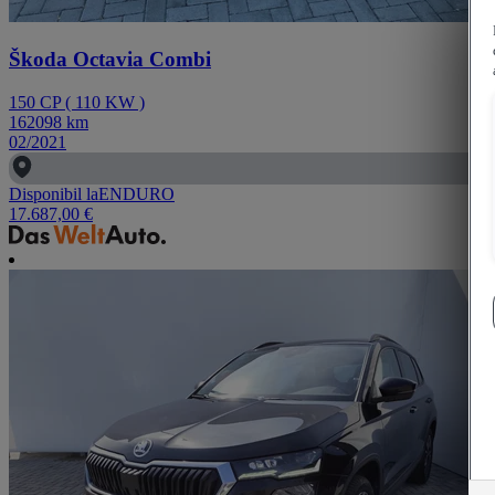
Škoda Octavia Combi
150
CP
(
110
KW
)
162098
km
02/2021
Disponibil la
ENDURO
17.687,00 €