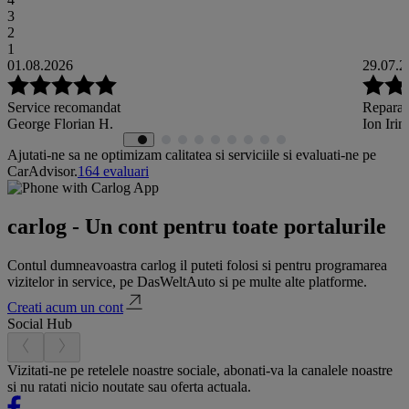
3
2
1
01.08.2026
29.07.2
Service recomandat
Reparat
George Florian H.
Ion Irin
Ajutati-ne sa ne optimizam calitatea si serviciile si evaluati-ne pe
CarAdvisor.
164
evaluari
carlog - Un cont pentru toate portalurile
Contul dumneavoastra carlog il puteti folosi si pentru programarea
vizitelor in service, pe DasWeltAuto si pe multe alte platforme.
Creati acum un cont
Social Hub
Vizitati-ne pe retelele noastre sociale, abonati-va la canalele noastre
si nu ratati nicio noutate sau oferta actuala.