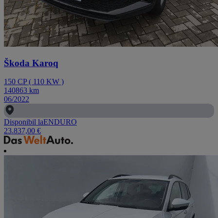
Škoda Karoq
150
CP
(
110
KW
)
140863
km
06/2022
Disponibil la
ENDURO
23.837,00 €