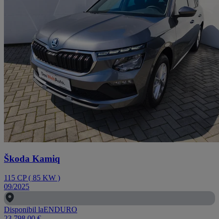
Škoda Kamiq
115
CP
(
85
KW
)
09/2025
Disponibil la
ENDURO
23.798,00 €