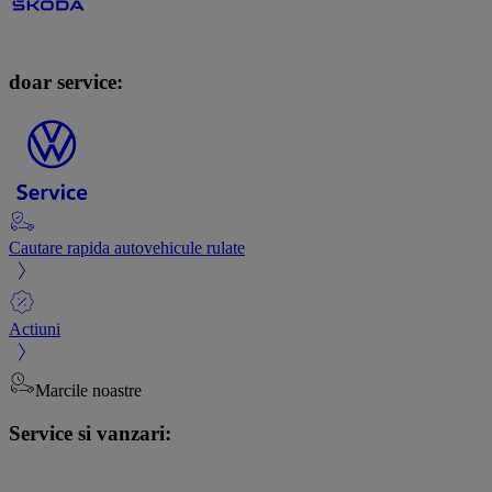
doar service:
Cautare rapida autovehicule rulate
Actiuni
Marcile noastre
Service si vanzari: