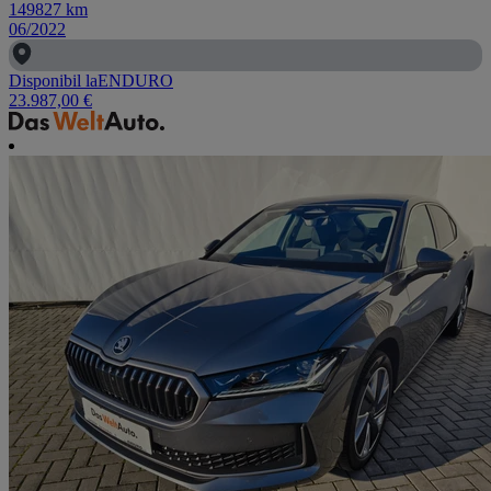
149827
km
06/2022
Disponibil la
ENDURO
23.987,00 €