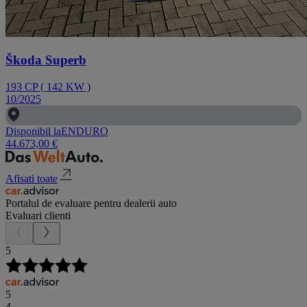
Škoda Superb
193
CP
(
142
KW
)
10/2025
Disponibil la
ENDURO
44.673,00 €
Afisati toate
Portalul de evaluare pentru dealerii auto
Evaluari clienti
5
5
4