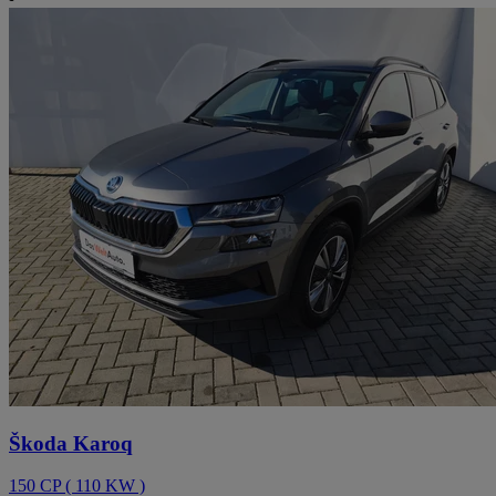
Škoda Karoq
150
CP
(
110
KW
)