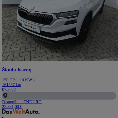
Škoda Karoq
150
CP
(
110
KW
)
161337
km
07/2022
Disponibil la
ENDURO
22.831,00 €