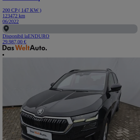
200
CP
(
147
KW
)
123472
km
06/2022
Disponibil la
ENDURO
29.987,00 €