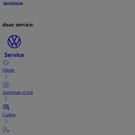
doar service:
Oferte
Anvelope si roti
Carlog