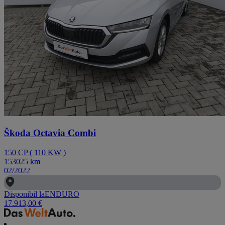
Škoda Octavia Combi
150
CP
(
110
KW
)
153025
km
02/2022
Disponibil la
ENDURO
17.913,00 €