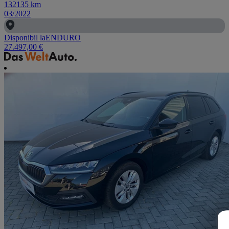
132135
km
03/2022
Disponibil la
ENDURO
27.497,00 €